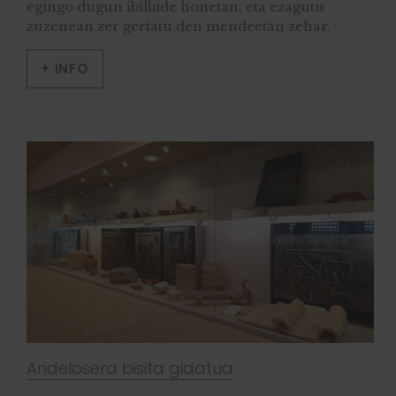
egingo dugun ibilbide honetan, eta ezagutu
zuzenean zer gertatu den mendeetan zehar.
+ INFO
Andelosera bisita gidatua