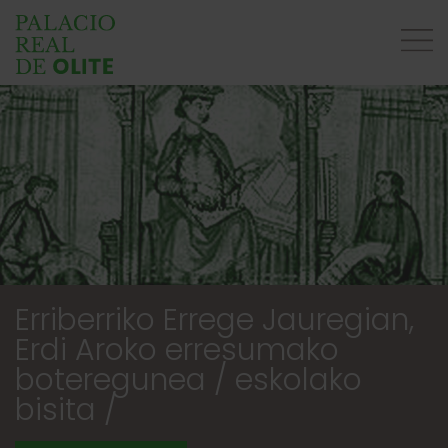
Erriberriko Errege Jauregian,
Erdi Aroko erresumako
boteregunea / eskolako
bisita /