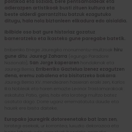
politikoa eta soziala, bere pentsamoldeak eta
adierazpen artistikoak busti zituen kultura eta
beste alderdi garrantzitsu batzuk ezagutuko
ditugu, hala nola biztanleen elikadura edo aisialdia.
Ibilbide oso bat gure historiaz gozatuz
barneratzeko eta ikasteko gune paregabe batetik.
Erriberriko Errege Jauregiko monumentu-multzoak
hiru
gune ditu
:
Jauregi Zaharra
(egungo Paradore
Nazionala),
San Jorge kaperaren
hondakinak eta
Jauregi Berria,
Erriberriko Gaztelua izenez ezagutzen
dena, eremu zabalena eta bisitatzeko bakarra
.
Jauregi Berria XV. mendearen hasieran eraiki zen, Karlos
III.a Nobleak eta haren emazte Leonor Trastamarakoak
eskatuta. Patio, gela, hobi eta lorategi multzo batez
osatuta dago. Dorre ugariz errematatuta daude eta
hauek ere bisita daiteke.
Europako jauregirik dotoreenetako bat izan zen
,
lorategi esekiak, ur korrontea, luxuzko dekorazioa eta