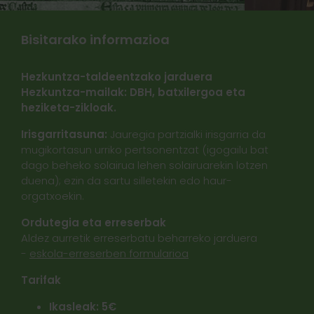
Bisitarako informazioa
Hezkuntza-taldeentzako jarduera
Hezkuntza-mailak: DBH, batxilergoa eta
heziketa-zikloak.
Irisgarritasuna:
Jauregia partzialki irisgarria da
mugikortasun urriko pertsonentzat (igogailu bat
dago beheko solairua lehen solairuarekin lotzen
duena); ezin da sartu silletekin edo haur-
orgatxoekin.
Ordutegia eta erreserbak
Aldez aurretik erreserbatu beharreko jarduera
-
eskola-erreserben formularioa
Tarifak
Ikasleak: 5€