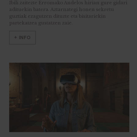
Ibili zaitezte Erromako Andelos hirian gure gidari
adituekin batera. Aztarnategi honen sekretu
guztiak ezagutzen dituzte eta bisitariekin
partekatzea gustatzen zaie.
+ INFO