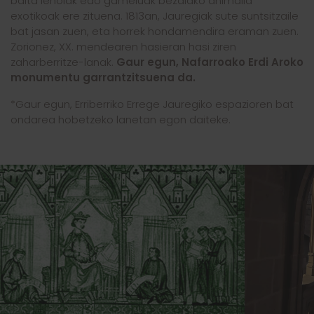
baita lehoiak edo gameluak bezalako animalia
exotikoak ere zituena. 1813an, Jauregiak sute suntsitzaile
bat jasan zuen, eta horrek hondamendira eraman zuen.
Zorionez, XX. mendearen hasieran hasi ziren
zaharberritze-lanak.
Gaur egun, Nafarroako Erdi Aroko
monumentu garrantzitsuena da.
*Gaur egun, Erriberriko Errege Jauregiko espazioren bat
ondarea hobetzeko lanetan egon daiteke.