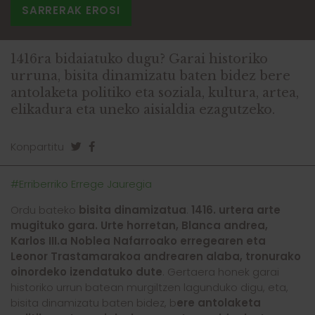
SARRERAK EROSI
1416ra bidaiatuko dugu? Garai historiko
urruna, bisita dinamizatu baten bidez bere
antolaketa politiko eta soziala, kultura, artea,
elikadura eta uneko aisialdia ezagutzeko.
Konpartitu
#Erriberriko Errege Jauregia
Ordu bateko
bisita dinamizatua
.
1416. urtera arte
mugituko gara. Urte horretan, Blanca andrea,
Karlos III.a Noblea Nafarroako erregearen eta
Leonor Trastamarakoa andrearen alaba, tronurako
oinordeko izendatuko dute
. Gertaera honek garai
historiko urrun batean murgiltzen lagunduko digu, eta,
bisita dinamizatu baten bidez, b
ere antolaketa