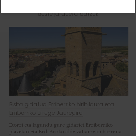
Beste jarduera batzuk
Bisita gidatua Erriberriko hiribildura eta
Erriberriko Errege Jauregira
Etorri eta lagundu gure gidariei Erriberriko
plazetan eta Erdi Aroko alde zaharrean barrena