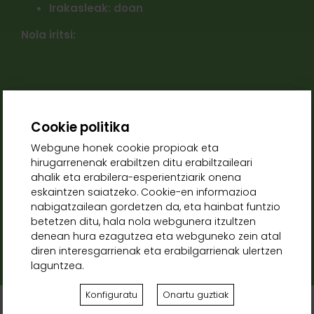
Irakasleak: doan
Nola iritsi:
Cookie politika
Webgune honek cookie propioak eta
hirugarrenenak erabiltzen ditu erabiltzaileari
ahalik eta erabilera-esperientziarik onena
eskaintzen saiatzeko. Cookie-en informazioa
nabigatzailean gordetzen da, eta hainbat funtzio
betetzen ditu, hala nola webgunera itzultzen
Helbidea
denean hura ezagutzea eta webguneko zein atal
Pl. Carlos III El Noble, s/n, 31390 Olite, Navarra
diren interesgarrienak eta erabilgarrienak ulertzen
laguntzea.
Konfiguratu
Onartu guztiak