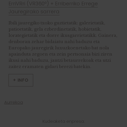
ErriVRri (VR360º) + Erriberriko Errege
Jauregirako sarrera
Ibili jauregiko txoko guztietatik: galerietatik,
patioetatik, gela ezberdinetatik, hobietatik,
lorategietatik eta dorre ikusgarrietatikk. Gainera,
denboran zehar bidaiatu nahi baduzu eta
Europako jauregirik luxuzkoenetako bat nola
apainduta zegoen eta zein pertsonaia bizi ziren
ikusi nahi baduzu, jantzi betaurrekoak eta utzi
zaitez eramaten gidari berezi batekin.
+ INFO
Aurrekoa
Kudeaketa enpresa: