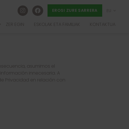
EROSI ZURE SARRERA
EU
ES
ZER EGIN
ESKOLAK ETA FAMILIAK
KONTAKTUA
FR
IA
EN
onsecuencia, asumimos el
información innecesaria. A
de Privacidad en relación con