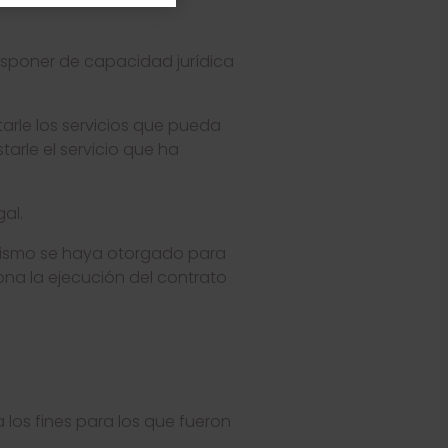
disponer de capacidad jurídica
tarle los servicios que pueda
tarle el servicio que ha
al.
mismo se haya otorgado para
ona la ejecución del contrato
 los fines para los que fueron