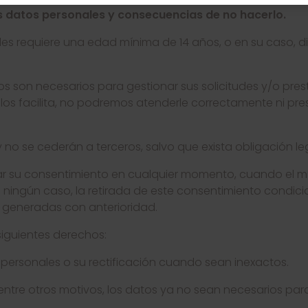
us datos personales y consecuencias de no hacerlo.
les requiere una edad mínima de 14 años, o en su caso, 
os son necesarios para gestionar sus solicitudes y/o pres
s los facilita, no podremos atenderle correctamente ni pres
 no se cederán a terceros, salvo que exista obligación leg
rar su consentimiento en cualquier momento, cuando el 
n ningún caso, la retirada de este consentimiento condici
s generadas con anterioridad.
siguientes derechos:
s personales o su rectificación cuando sean inexactos.
 entre otros motivos, los datos ya no sean necesarios para