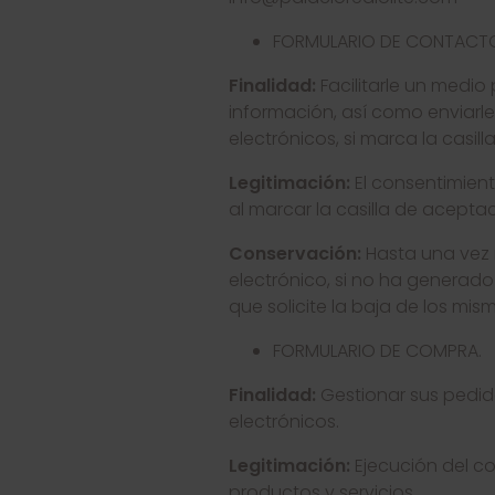
FORMULARIO DE CONTACT
Finalidad:
Facilitarle un medi
información, así como enviarle
electrónicos, si marca la casil
Legitimación:
El consentimient
al marcar la casilla de acepta
Conservación:
Hasta una vez r
electrónico, si no ha generad
que solicite la baja de los mis
FORMULARIO DE COMPRA.
Finalidad:
Gestionar sus pedido
electrónicos.
Legitimación:
Ejecución del co
productos y servicios.