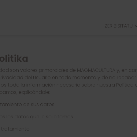
ZER BISITATU
ERRIBERRIKOERREGE JAUREG
ARELLANOKOMUSENHERRIA
litika
ANDELOSERROMATARHIRIA
RADAEREMUHARRESITUA
ridad son valores primordiales de MAGMACULTURA y, en c
rivacidad del Usuario en todo momento y de no recabar 
os toda la información necesaria sobre nuestra Política 
bamos, explicándole:
atamiento de sus datos.
s los datos que le solicitamos.
 tratamiento.