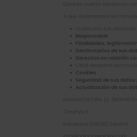
Durante cuánto tiempo los co
A qué destinatarios se comuni
Cuáles son sus derechos.
Responsable
:
Finalidades, legitimació
Destinatarios de sus da
Derechos en relación co
Otros derechos reconocid
Cookies
Seguridad de sus datos
Actualización de sus da
MAGMACULTURA, S.L. (B6194976
Corunya 11
Barcelona (08026), España
info@palaciorealolite.com