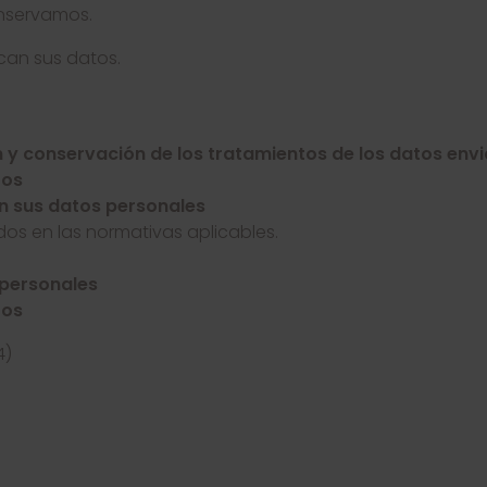
nservamos.
can sus datos.
n y conservación de los tratamientos de los datos env
tos
n sus datos personales
os en las normativas aplicables.
 personales
tos
4)