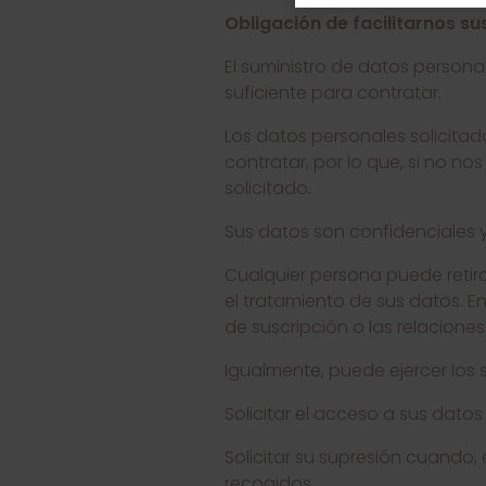
Obligación de facilitarnos s
El suministro de datos persona
suficiente para contratar.
Los datos personales solicitad
contratar, por lo que, si no no
solicitado.
Sus datos son confidenciales y
Cualquier persona puede reti
el tratamiento de sus datos. E
de suscripción o las relacione
Igualmente, puede ejercer los 
Solicitar el acceso a sus dato
Solicitar su supresión cuando,
recogidos.