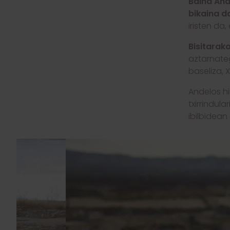
Baina And
bikaina d
iristen da
Bisitarak
aztarnateg
baseliza, 
Andelos hi
txirrindul
ibilbidean 