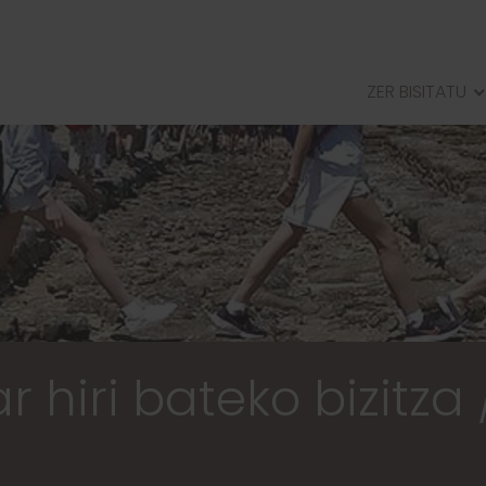
ZER BISITATU
ERRIBERRIKOERREGE JAUREG
ARELLANOKOMUSENHERRIA
ANDELOSERROMATARHIRIA
RADAEREMUHARRESITUA
 hiri bateko bizitza 