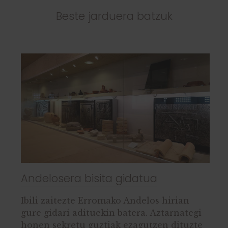
Beste jarduera batzuk
Andelosera bisita gidatua
Ibili zaitezte Erromako Andelos hirian
gure gidari adituekin batera. Aztarnategi
honen sekretu guztiak ezagutzen dituzte