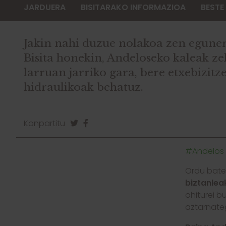
JARDUERA
BISITARAKO INFORMAZIOA
BESTE
Jakin nahi duzue nolakoa zen egune
Bisita honekin, Andeloseko kaleak z
larruan jarriko gara, bere etxebizit
hidraulikoak behatuz.
Konpartitu
#Andelos 
Ordu bat
biztanlea
ohiturei b
aztarnate