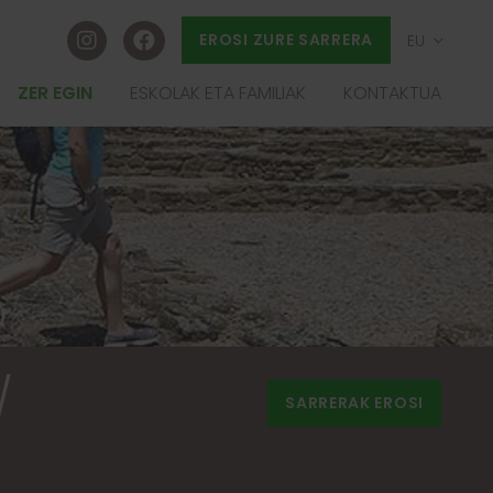
EROSI ZURE SARRERA
EU
ES
ZER EGIN
ESKOLAK ETA FAMILIAK
KONTAKTUA
FR
IA
EN
/
SARRERAK EROSI