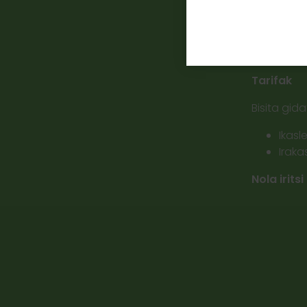
Ordutegia
Osteguna e
Aldez aurr
Tarifak
Bisita gida
Ikasl
Iraka
Nola iritsi