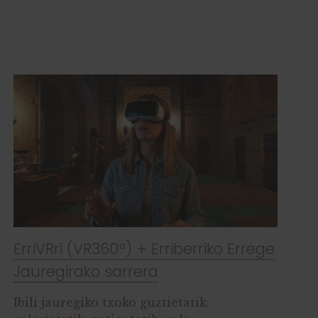
ErriVRri (VR360º) + Erriberriko Errege
Jauregirako sarrera
Ibili jauregiko txoko guztietatik: