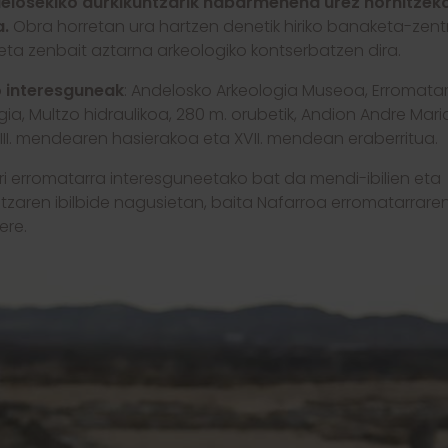
elosekiko aurkikuntzarik nabarmenena urez hornitzek
a.
Obra horretan ura hartzen denetik hiriko banaketa-zent
, eta zenbait aztarna arkeologiko kontserbatzen dira.
o interesguneak
: Andelosko Arkeologia Museoa, Erromatar 
ia, Multzo hidraulikoa, 280 m. orubetik, Andion Andre Mari
XIII. mendearen hasierakoa eta XVII. mendean eraberritua.
ri erromatarra interesguneetako bat da mendi-ibilien eta
aritzaren ibilbide nagusietan, baita Nafarroa erromatarrare
ere.