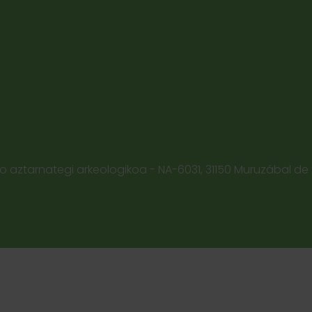
 aztarnategi arkeologikoa - NA-6031, 31150 Muruzábal de