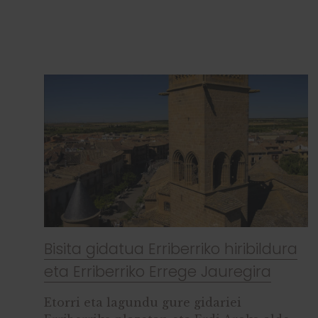
Bisita gidatua Erriberriko hiribildura
eta Erriberriko Errege Jauregira
Etorri eta lagundu gure gidariei