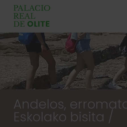
Andelos, erromatar
Eskolako bisita /