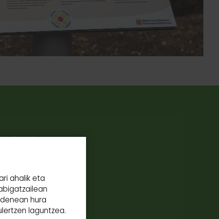
a zikloak.
en
ri ahalik eta
abigatzailean
n denean hura
un urriko
ulertzen laguntzea.