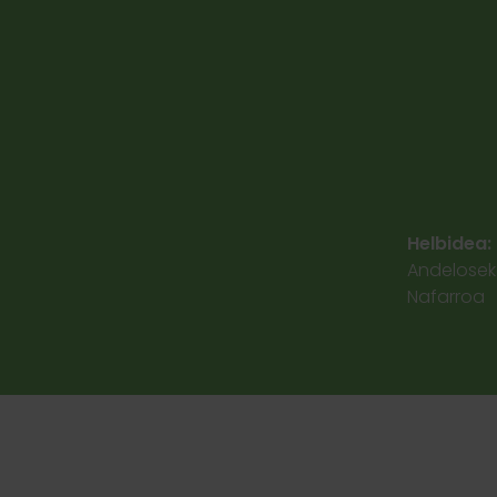
Helbidea:
Andeloseko
Nafarroa