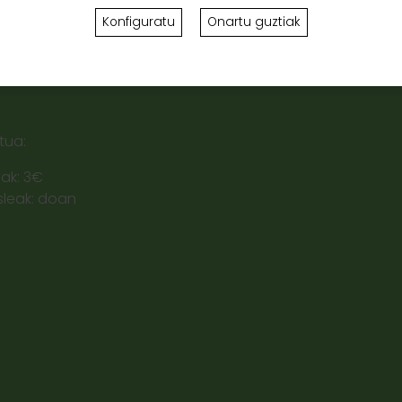
Konfiguratu
Onartu guztiak
k:
ta ostirala 10:00etatik 14:00 etara.
etik erreserbatu beharreko jarduera -
eskola-erreserben f
tua:
eak: 3€
sleak: doan