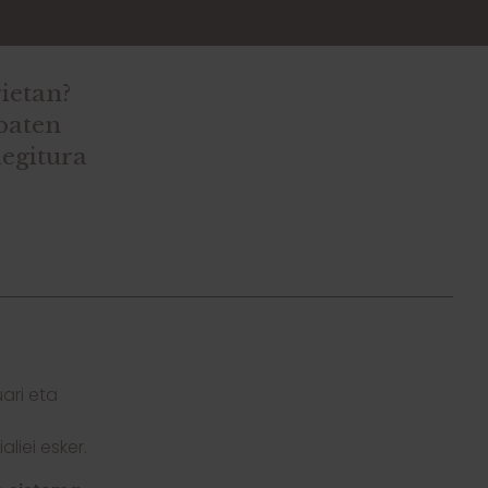
ietan?
 baten
iegitura
ari eta
iei esker.