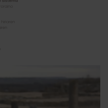
o sistema
roraino
hiriaren
aren
n