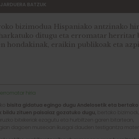
 JARDUERA BATZUK
roko bizimodua Hispaniako antzinako hir
eharkatuko ditugu eta erromatar herritar
zen hondakinak, eraikin publikoak eta azp
erromatar hiria
eko
bisita gidatua
egingo dugu Andelosetik eta bertako
k bildu zituen paisaiaz gozatuko dugu,
bertako bizimodu
uruzko bitxikeriak ezagutu eta hurbiltzen garen bitartean,
gian dagoen museoan ikusgai dauden testigantza material