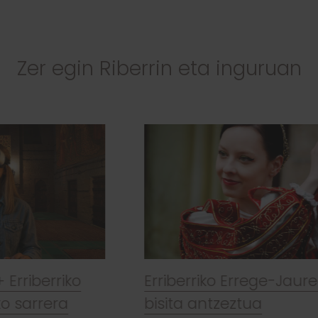
Zer egin Riberrin eta inguruan
Erriberriko Errege-Jauregirako
bisita antzeztua