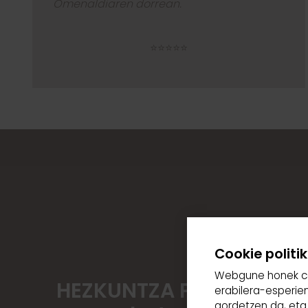
Omenaldiaren dorrean.
⭐⭐⭐⭐⭐
Cookie politi
Webgune honek cook
HEZKUNTZA PROGRAMA- 
erabilera-esperie
gordetzen da, eta 