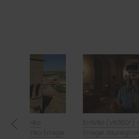
ErriVRri (VR360º) + Erriberriko
Errege Jauregirako sarrera
 Errege