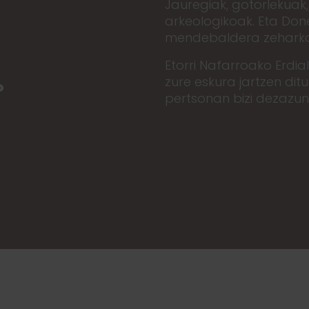
Jauregiak, gotorlekuak,
arkeologikoak. Eta Done
mendebaldera zeharka
Etorri Nafarroako Erdi
zure eskura jartzen ditu
?
pertsonan bizi dezazun