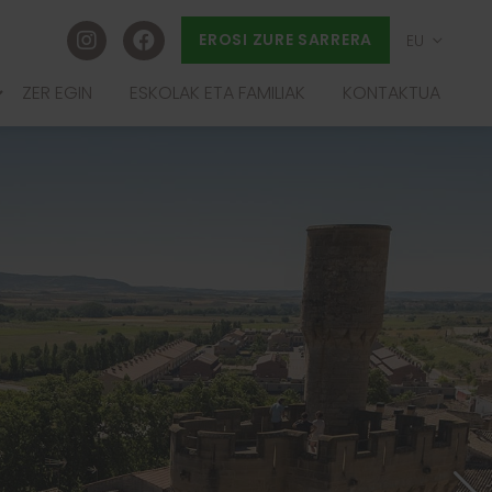
EROSI ZURE SARRERA
EU
ES
ZER EGIN
ESKOLAK ETA FAMILIAK
KONTAKTUA
FR
IA
EN