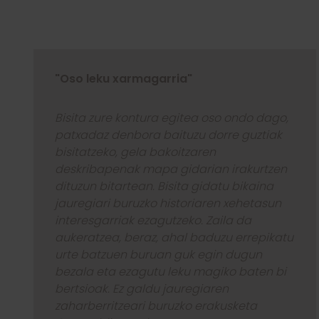
"Oso leku xarmagarria"
Bisita zure kontura egitea oso ondo dago,
patxadaz denbora baituzu dorre guztiak
bisitatzeko, gela bakoitzaren
deskribapenak mapa gidarian irakurtzen
dituzun bitartean. Bisita gidatu bikaina
jauregiari buruzko historiaren xehetasun
interesgarriak ezagutzeko. Zaila da
aukeratzea, beraz, ahal baduzu errepikatu
urte batzuen buruan guk egin dugun
bezala eta ezagutu leku magiko baten bi
bertsioak. Ez galdu jauregiaren
zaharberritzeari buruzko erakusketa