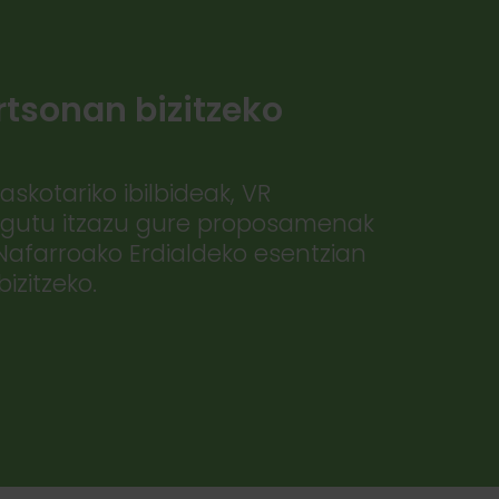
rtsonan bizitzeko
askotariko ibilbideak, VR
Ezagutu itzazu gure proposamenak
 Nafarroako Erdialdeko esentzian
izitzeko.