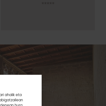
⭐⭐⭐⭐⭐
ri ahalik eta
abigatzailean
n denean hura