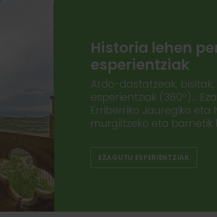
Historia lehen pe
esperientziak
Ardo-dastatzeak, bisitak, 
esperientziak (360º)... 
Erriberriko Jauregiko eta
murgiltzeko eta barnetik b
EZAGUTU ESPERIENTZIAK