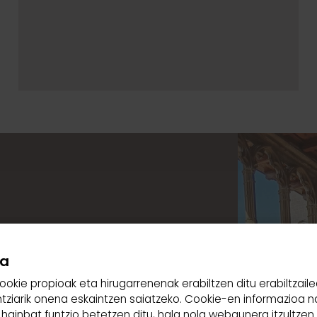
ka
ie propioak eta hirugarrenenak erabiltzen ditu erabiltzailea
Egin zure
ntziarik onena eskaintzen saiatzeko. Cookie-en informazioa n
hainbat funtzio betetzen ditu, hala nola webgunera itzultze