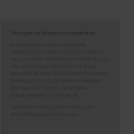
"Harrigarria! Ikusgarria besterik ez"
Erriberriko Erdi Aroko azoka izanik,
bisitatzera joan ginen, azoka zoragarria
zen, oso ondo antolatua eta apaindua. Ez
zaie xehetasunik falta izan. Erdi Aroan
zeundela zirudien. Gazteluaren magalean
berdegune bat dago jateko mahaiekin,
eta inguruan hainbat aparkaleku
daude, egokiak eta doakoak.
Esperientzia asko gustatu zaigu eta
itzultzeko gogo handia dugu.