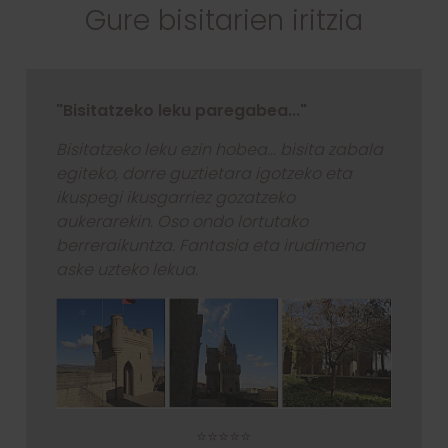
Gure bisitarien iritzia
"Bisitatzeko leku paregabea..."
Bisitatzeko leku ezin hobea... bisita zabala
egiteko, dorre guztietara igotzeko eta
ikuspegi ikusgarriez gozatzeko
aukerarekin. Oso ondo lortutako
berreraikuntza. Fantasia eta irudimena
aske uzteko lekua.
⭐⭐⭐⭐⭐