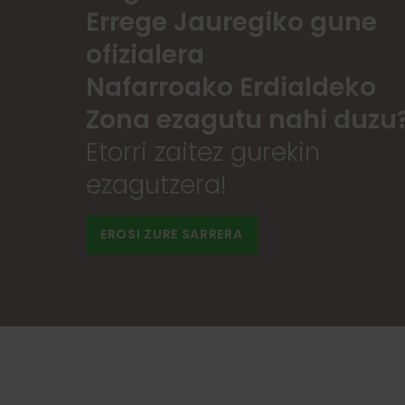
Errege Jauregiko gune
ofizialera
Nafarroako Erdialdeko
Zona ezagutu nahi duzu
Etorri zaitez gurekin
ezagutzera!
EROSI ZURE SARRERA