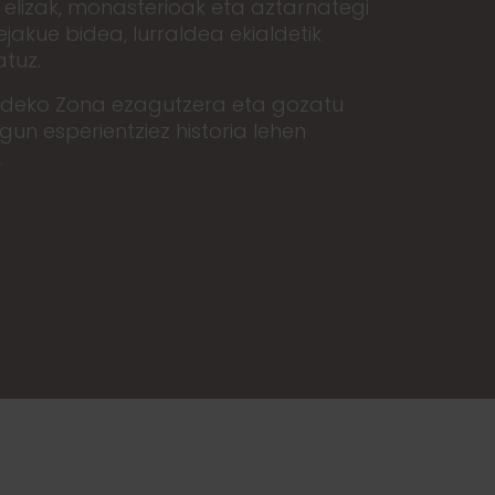
 elizak, monasterioak eta aztarnategi
jakue bidea, lurraldea ekialdetik
tuz.
aldeko Zona ezagutzera eta gozatu
gun esperientziez historia lehen
.