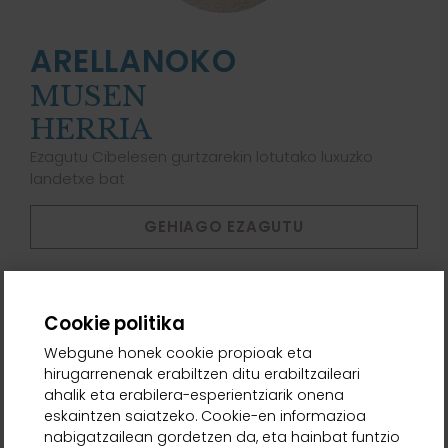
ARELLANOKO
MUSEN
HERRIA
Ezagutu Cibelesen gurtzarekin lotutako luxuzko
landetxe bat
GEHIAGO EZAGUTU
Cookie politika
Webgune honek cookie propioak eta
hirugarrenenak erabiltzen ditu erabiltzaileari
ahalik eta erabilera-esperientziarik onena
eskaintzen saiatzeko. Cookie-en informazioa
nabigatzailean gordetzen da, eta hainbat funtzio