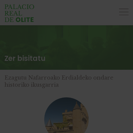
Zer bisitatu
Ezagutu Nafarroako Erdialdeko ondare
historiko ikusgarria