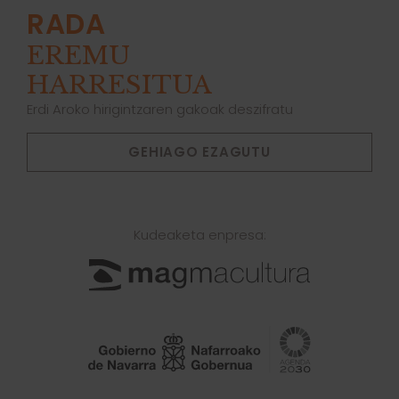
RADA
EREMU
HARRESITUA
Erdi Aroko hirigintzaren gakoak deszifratu
GEHIAGO EZAGUTU
Kudeaketa enpresa: