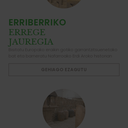
ERRIBERRIKO
ERREGE
JAUREGIA
Bisitatu Europako eraikin gotiko garrantzitsuenetako
bat eta barneratu Nafarroako Erdi Aroko historian
GEHIAGO EZAGUTU