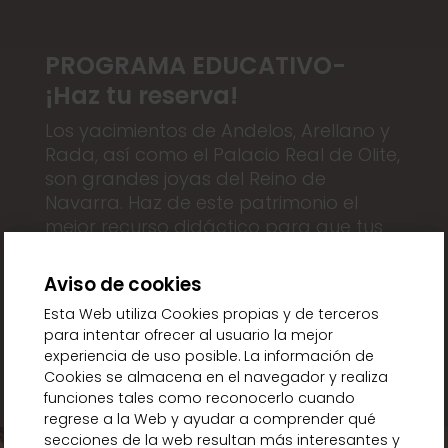
PROGRAMA EDUCATIVO-
¡Haz tu reserva!
Los yacimientos de Andelos, Arellano y
Rada, así como el Palacio Real de Olite,
son grandes joyas del Reino de
Navarra. Haz de este patrimonio el
mejor recurso didáctico para que tus
alumnos y alumnas aprendan y
disfruten nuestra historia.
Aviso de cookies
Esta Web utiliza Cookies propias y de terceros
para intentar ofrecer al usuario la mejor
INFO Y RESERVAS
experiencia de uso posible. La información de
Cookies se almacena en el navegador y realiza
funciones tales como reconocerlo cuando
regrese a la Web y ayudar a comprender qué
secciones de la web resultan más interesantes y