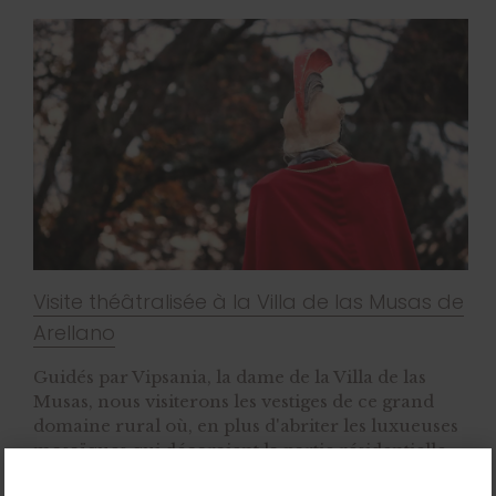
Visite théâtralisée à la Villa de las Musas de
Arellano
Guidés par Vipsania, la dame de la Villa de las
Musas, nous visiterons les vestiges de ce grand
domaine rural où, en plus d'abriter les luxueuses
mosaïques qui décoraient la partie résidentielle,
le meilleur vin de la région a été produit.