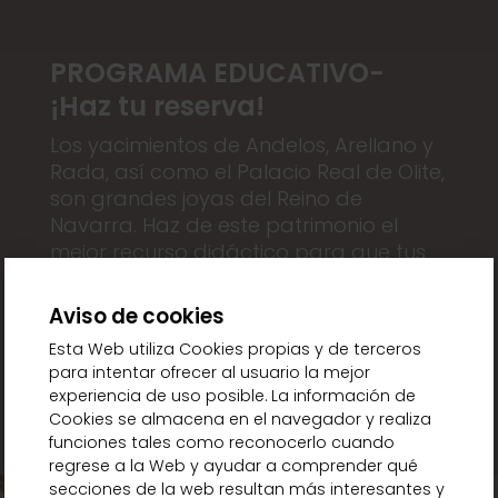
PROGRAMA EDUCATIVO-
¡Haz tu reserva!
Los yacimientos de Andelos, Arellano y
Rada, así como el Palacio Real de Olite,
son grandes joyas del Reino de
Navarra. Haz de este patrimonio el
mejor recurso didáctico para que tus
alumnos y alumnas aprendan y
disfruten nuestra historia.
Aviso de cookies
Esta Web utiliza Cookies propias y de terceros
para intentar ofrecer al usuario la mejor
INFO Y RESERVAS
experiencia de uso posible. La información de
Cookies se almacena en el navegador y realiza
funciones tales como reconocerlo cuando
regrese a la Web y ayudar a comprender qué
secciones de la web resultan más interesantes y