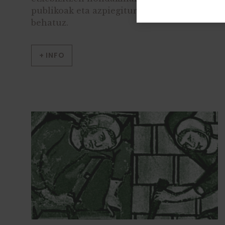
publikoak eta azpiegitura hidraulikoak
behatuz.
+ INFO