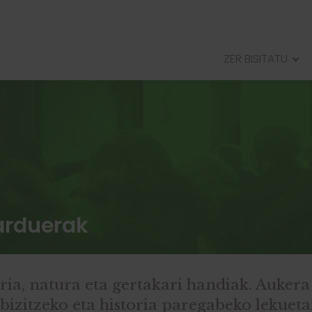
ZER BISITATU
ERRIBERRIKOERREGE JAUREGIA
ARELLANOKOMUSENHERRIA
ANDELOSERROMATARHIRIA
RADAEREMUHARRESITUA
jarduerak
ria, natura eta gertakari handiak. Aukera
 bizitzeko eta historia paregabeko lekuet