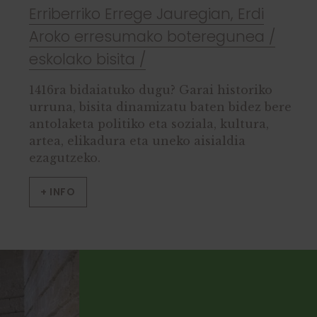
Erriberriko Errege Jauregian, Erdi
Aroko erresumako boteregunea /
eskolako bisita /
1416ra bidaiatuko dugu? Garai historiko
urruna, bisita dinamizatu baten bidez bere
antolaketa politiko eta soziala, kultura,
artea, elikadura eta uneko aisialdia
ezagutzeko.
+ INFO