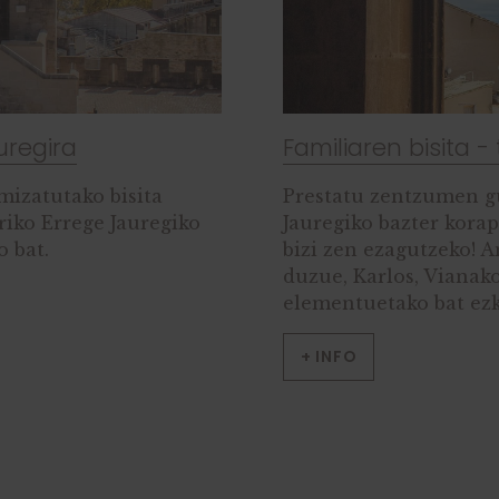
uregira
Familiaren bisita -
mizatutako bisita
Prestatu zentzumen gu
riko Errege Jauregiko
Jauregiko bazter kora
o bat.
bizi zen ezagutzeko! A
duzue, Karlos, Vianako
elementuetako bat ezk
+ INFO