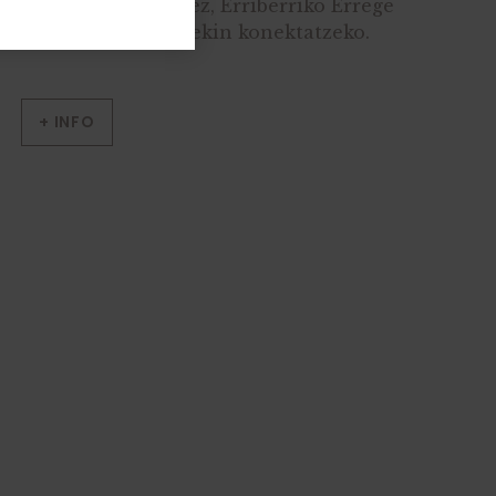
zentzumenen bidez, Erriberriko Errege
Jauregian bizitzarekin konektatzeko.
+ INFO