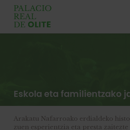
Eskola eta familientzako 
Arakatu Nafarroako erdialdeko histo
zuen esperientzia eta presta zaitezte