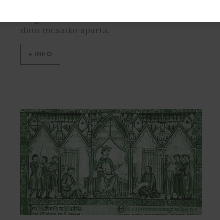
paseatuko gara, bertako altxorretako bat
ezagutzeko: hiribilduari izena ematen
dion mosaiko aparta.
+ INFO