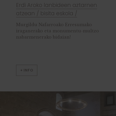
Erdi Aroko lanbideen aztarnen
atzean / bisita eskola /
Murgildu Nafarroako Erresumako
iraganerako eta monumentu-multzo
nabarmenerako bidaian!
+ INFO