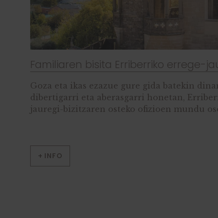
Familiaren bisita Erriberriko errege-ja
Goza eta ikas ezazue gure gida batekin dina
dibertigarri eta aberasgarri honetan, Erriber
jauregi-bizitzaren osteko ofizioen mundu os
+ INFO