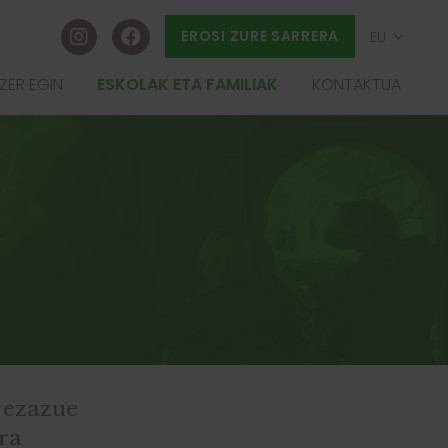
EROSI ZURE SARRERA
EU
ES
ZER EGIN
ESKOLAK ETA FAMILIAK
KONTAKTUA
FR
EN
 ezazue
ara