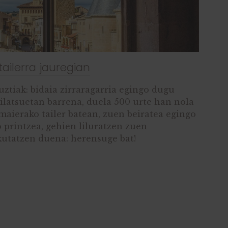
 tailerra jauregian
ztiak: bidaia zirraragarria egingo dugu
pilatsuetan barrena, duela 500 urte han nola
maierako tailer batean, zuen beiratea egingo
 printzea, gehien liluratzen zuen
utatzen duena: herensuge bat!