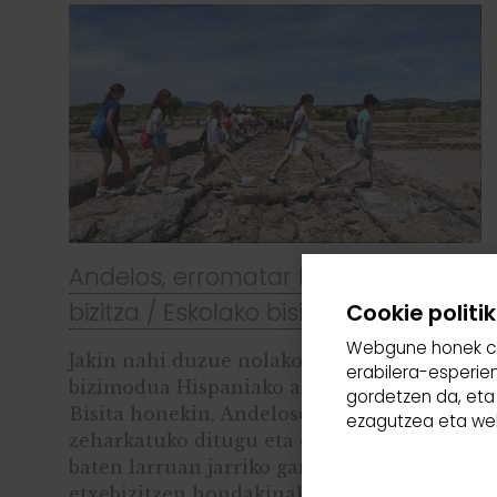
Andelos, erromatar hiri bateko
bizitza / Eskolako bisita /
Cookie politi
Webgune honek cook
Jakin nahi duzue nolakoa zen eguneroko
erabilera-esperie
bizimodua Hispaniako antzinako hirietan?
gordetzen da, eta 
Bisita honekin, Andeloseko kaleak
ezagutzea eta webg
zeharkatuko ditugu eta erromatar herritar
baten larruan jarriko gara, bere
etxebizitzen hondakinak, eraikin