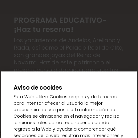
PROGRAMA EDUCATIVO-
¡Haz tu reserva!
Los yacimientos de Andelos, Arellano y
Rada, así como el Palacio Real de Olite,
son grandes joyas del Reino de
Navarra. Haz de este patrimonio el
mejor recurso didáctico para que tus
alumnos y alumnas aprendan y
disfruten nuestra historia.
Aviso de cookies
Esta Web utiliza Cookies propias y de terceros
para intentar ofrecer al usuario la mejor
INFO Y RESERVAS
experiencia de uso posible. La información de
Cookies se almacena en el navegador y realiza
funciones tales como reconocerlo cuando
regrese a la Web y ayudar a comprender qué
secciones de la web resultan más interesantes y