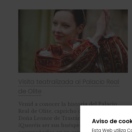
Visita teatralizada al Palacio Real
de Olite
Venid a conocer la historia del Palacio
Real de Olite, capricho de unos reyes,
Doña Leonor de Trastámara y Carlos III.
Aviso de cook
¿Queréis ser sus huéspedes y
Esta Web utiliza C