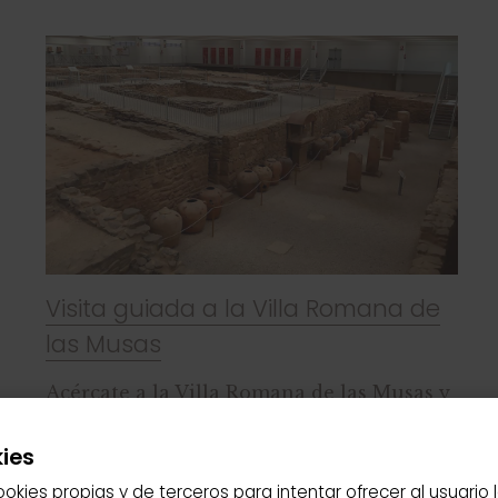
Visita guiada a la Villa Romana de
las Musas
Acércate a la Villa Romana de las Musas y
descubre, de la mano de nuestros expertos
guías, una de las bodegas conservadas más
ies
antiguas de Europa.
ookies propias y de terceros para intentar ofrecer al usuario 