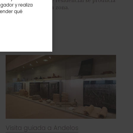
decoraban la parte residencial se producía
gador y realiza
el mejor vino de la zona.
render qué
+ INFO
Visita guiada a Andelos