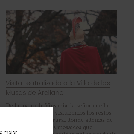
Visita teatralizada a la Villa de las
Musas de Arellano
De la mano de Vipsania, la señora de la
Villa de las Musas, visitaremos los restos
de esta gran finca rural donde además de
albergar los lujosos mosaicos que
la mejor