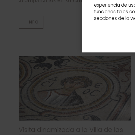
acompañarlos en su camino?
experiencia de us
funciones tales 
secciones de la we
+ INFO
Visita dinamizada a la Villa de las