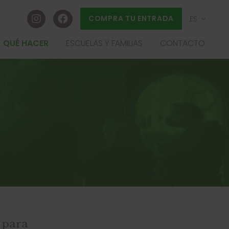
COMPRA TU ENTRADA
ES
EU
QUÉ HACER
ESCUELAS Y FAMILIAS
CONTACTO
FR
EN
LANO
S
ADA
para