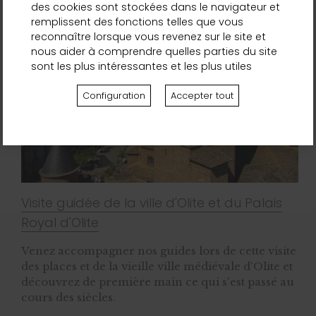
des cookies sont stockées dans le navigateur et
remplissent des fonctions telles que vous
reconnaître lorsque vous revenez sur le site et
nous aider à comprendre quelles parties du site
sont les plus intéressantes et les plus utiles
Configuration
Accepter tout
Visite guidée de la ville d'Olite et du Palais
Royal d'Olite
Venez accompagner nos guides lors de cette visite
des places et de la vieille ville médiévale d'Olite et
découvrez de première main ce qui s'est passé au
cours des siècles.