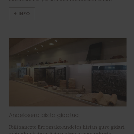
+ INFO
Andelosera bisita gidatua
Ibili zaitezte Erromako Andelos hirian gure gidari
adituekin batera. Aztarnategi honen sekretu