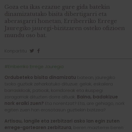
Goza eta ikas ezazue gure gida batekin
dinamizatutako bisita dibertigarri eta
aberasgarri honetan, Erriberriko Errege
Jauregiko jauregi-bizitzaren osteko ofizioen
mundu oso bat.
Konpartitu
#Erriberriko Errege Jauregia
Ordubeteko bisita dinamizatu
batean, jauregiko
txoko guztiak zeharkatuko dituzue: gelak, eskailera
barraskiloak, patioak, korridoreak eta ikuspegi
zoragarriak dituzten dorre altuak.
Baina, badakizue
nork eraiki zuen?
Eta norentzat? Eta, are gehiago, nork
egiten zuen han erosotasun guztiekin bizitzea?
Artisau, langile eta zerbitzari asko lan egin zuten
errege-gortearen zerbitzura
, beren maizterrei beren