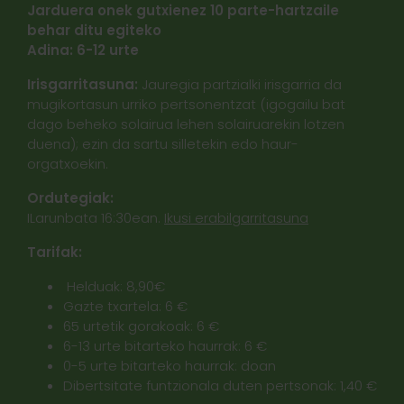
Jarduera onek gutxienez 10 parte-hartzaile
behar ditu egiteko
Adina: 6-12 urte
Irisgarritasuna:
Jauregia partzialki irisgarria da
mugikortasun urriko pertsonentzat (igogailu bat
dago beheko solairua lehen solairuarekin lotzen
duena); ezin da sartu silletekin edo haur-
orgatxoekin.
Ordutegiak:
ILarunbata 16:30ean.
Ikusi erabilgarritasuna
Tarifak:
Helduak: 8,90€
Gazte txartela: 6 €
65 urtetik gorakoak: 6 €
6-13 urte bitarteko haurrak: 6 €
0-5 urte bitarteko haurrak: doan
Dibertsitate funtzionala duten pertsonak: 1,40 €