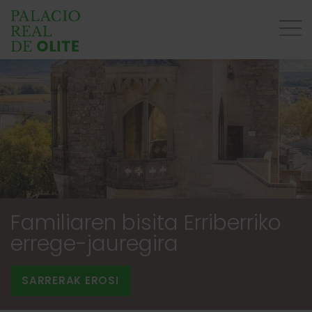
Familiaren bisita Erriberriko
errege-jauregira
SARRERAK EROSI