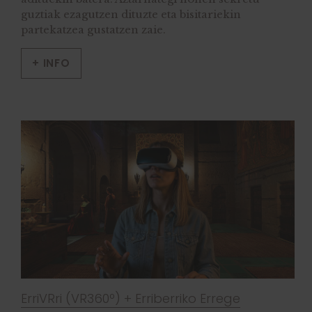
guztiak ezagutzen dituzte eta bisitariekin
partekatzea gustatzen zaie.
+ INFO
ErriVRri (VR360º) + Erriberriko Errege