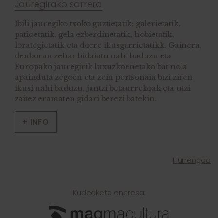
Jauregirako sarrera
Ibili jauregiko txoko guztietatik: galerietatik,
patioetatik, gela ezberdinetatik, hobietatik,
lorategietatik eta dorre ikusgarrietatikk. Gainera,
denboran zehar bidaiatu nahi baduzu eta
Europako jauregirik luxuzkoenetako bat nola
apainduta zegoen eta zein pertsonaia bizi ziren
ikusi nahi baduzu, jantzi betaurrekoak eta utzi
zaitez eramaten gidari berezi batekin.
+ INFO
Hurrengoa
Kudeaketa enpresa: