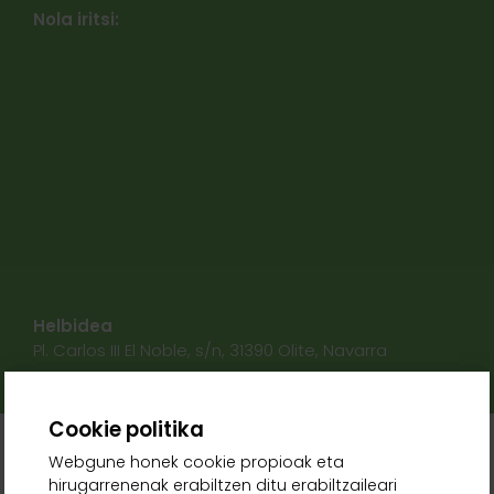
Nola iritsi:
Helbidea
Pl. Carlos III El Noble, s/n, 31390 Olite, Navarra
Cookie politika
Webgune honek cookie propioak eta
hirugarrenenak erabiltzen ditu erabiltzaileari