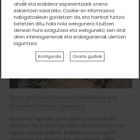
Beste jarduera batzuk
ahalik eta erabilera-esperientziarik onena
eskaintzen saiatzeko. Cookie-en informazioa
nabigatzailean gordetzen da, eta hainbat funtzio
betetzen ditu, hala nola webgunera itzultzen
denean hura ezagutzea eta webguneko zein atal
diren interesgarrienak eta erabilgarrienak ulertzen
laguntzea.
Konfiguratu
Onartu guztiak
Bisita gidatua Erriberriko hiribildura eta
Erriberriko Errege Jauregira
Etorri eta lagundu gure gidariei Erriberriko
plazetan eta Erdi Aroko alde zaharrean barrena
egingo dugun ibilbide honetan, eta ezagutu
zuzenean zer gertatu den mendeetan zehar.