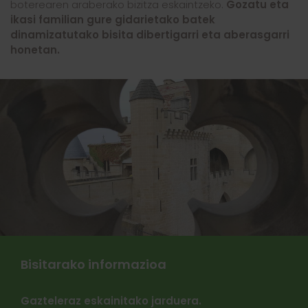
boterearen araberako bizitza eskaintzeko.
Gozatu eta
ikasi familian gure gidarietako batek
dinamizatutako bisita dibertigarri eta aberasgarri
honetan.
Bisitarako informazioa
Gazteleraz eskainitako jarduera.