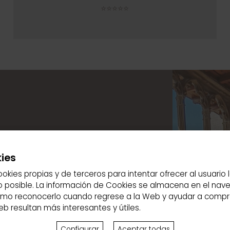
⭐⭐⭐⭐⭐
ies
ookies propias y de terceros para intentar ofrecer al usuario 
o posible. La información de Cookies se almacena en el nave
Haz tu reserva!
como reconocerlo cuando regrese a la Web y ayudar a comp
b resultan más interesantes y útiles.
no y Rada, así como el
joyas del Reino de
Configurar
Aceptar todas