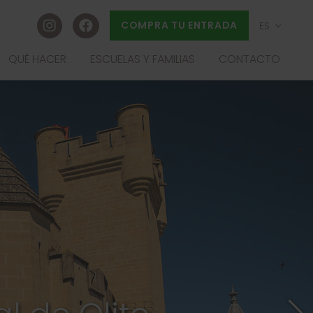
COMPRA TU ENTRADA
ES
EU
QUÉ HACER
ESCUELAS Y FAMILIAS
CONTACTO
FR
EN
LLANO
OS
ADA