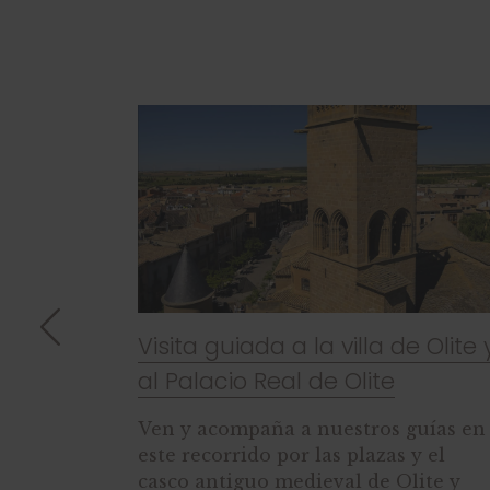
ErriVRri (VR360º) + entrada al
 Olite y
Palacio Real de Olite
Recorre todos los rincones del
uías en
Palacio descubriendo galerías, patios
 el
estancias, fosos, jardines y sus
ite y