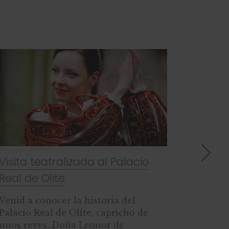
Visita familiar al Palacio Real de
Visita 
Olite
palaci
Disfrutad y aprended en esta
¡Prepar
divertida y enriquecedora visita
realiza
dinamizada por una de nuestras
conocer