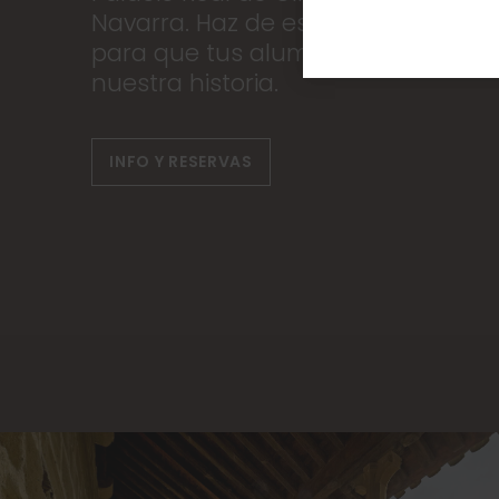
Navarra. Haz de este patrimonio el
para que tus alumnos y alumnas a
nuestra historia.
INFO Y RESERVAS