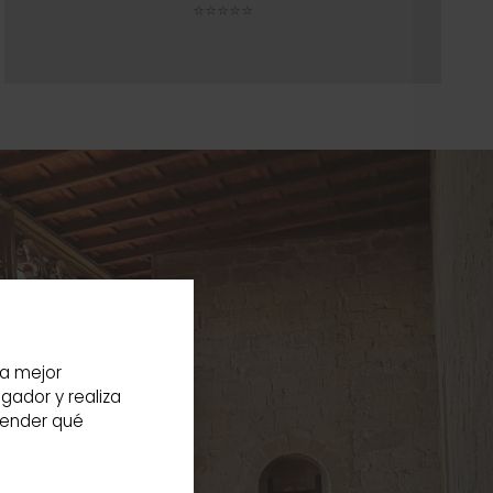
⭐⭐⭐⭐⭐
la mejor
gador y realiza
render qué