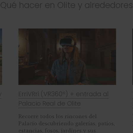
Qué hacer en Olite y alrededores
Visita teatralizada al Palacio
Real de Olite
Venid a conocer la historia del
,
Palacio Real de Olite, capricho de
unos reyes, Doña Leonor de