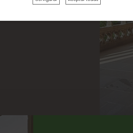
 mejor recurso didáctico
prendan y disfruten